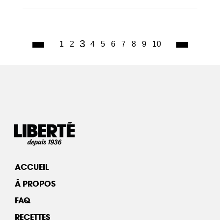
(current)
3
1
2
4
5
6
7
8
9
10
ACCUEIL
À PROPOS
FAQ
RECETTES