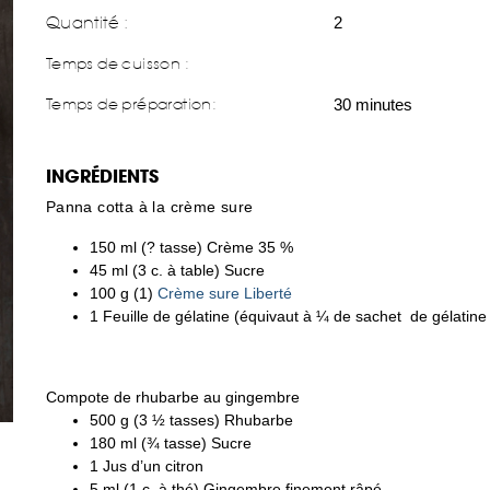
Quantité :
2
Temps de cuisson :
Temps de préparation
:
30 minutes
INGRÉDIENTS
Panna cotta à la crème sure
150 ml (? tasse) Crème 35 %
45 ml (3 c. à table) Sucre
100 g (1)
Crème sure Liberté
1 Feuille de gélatine (équivaut à ¼ de sachet de gélatin
Compote de rhubarbe au gingembre
500 g (3 ½ tasses) Rhubarbe
180 ml (¾ tasse) Sucre
1 Jus d’un citron
5 ml (1 c. à thé) Gingembre finement râpé