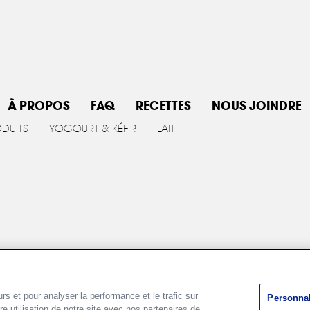
À PROPOS
FAQ
RECETTES
NOUS JOINDRE
ODUITS
YOGOURT & KÉFIR
LAIT
Politique de Cookies
Conditions d'utilisation
Personnali
rs et pour analyser la performance et le trafic sur
Personnal
 utilisation de notre site avec nos partenaires de