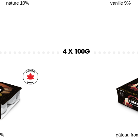
nature 10%
vanille 9%
4 X 100G
9%
gâteau fr