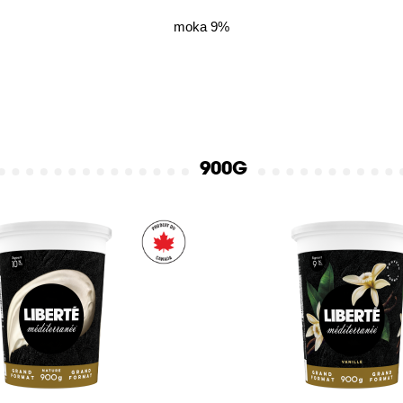
moka 9%
900G