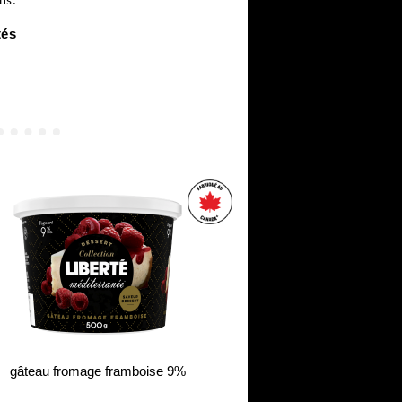
ns.
tés
gâteau fromage framboise 9%