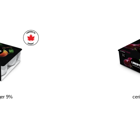
ger 9%
cer