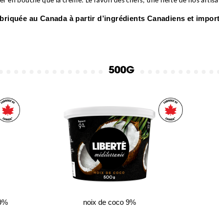
ger en bouche que la crème. Le favori des chefs, une fierté de nos artisa
briquée au Canada à partir d’ingrédients Canadiens et impor
500G
 9%
noix de coco 9%