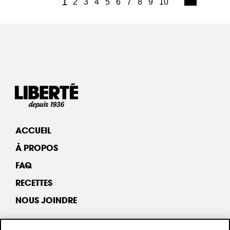
(current)
1
2
3
4
5
6
7
8
9
10
ACCUEIL
À PROPOS
FAQ
RECETTES
NOUS JOINDRE
TOUS LES PRODUITS