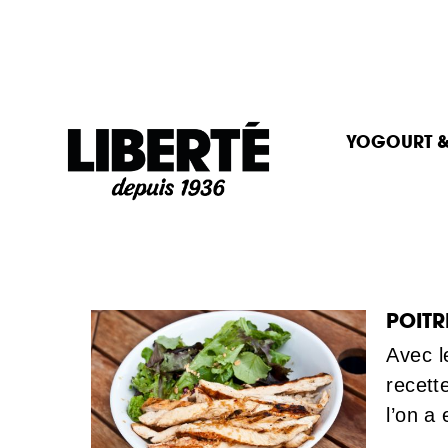
Goto main content
YOGOURT &
POITR
Avec l
recett
l’on a 