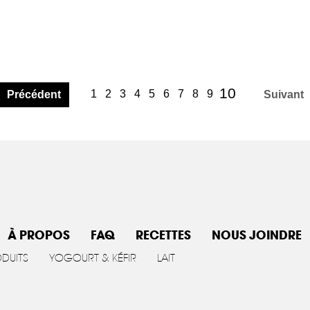
(current)
10
1
2
3
4
5
6
7
8
9
Précédent
Suivant
À PROPOS
FAQ
RECETTES
NOUS JOINDRE
ODUITS
YOGOURT & KÉFIR
LAIT