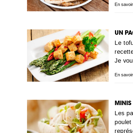
En savoir
UN PA
Le tof
recett
Je vou
En savoir
MINIS
Les pa
poulet
représ