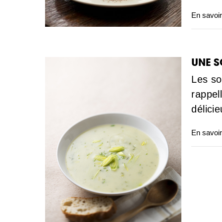
En savoir
UNE S
Les so
rappel
délici
En savoir