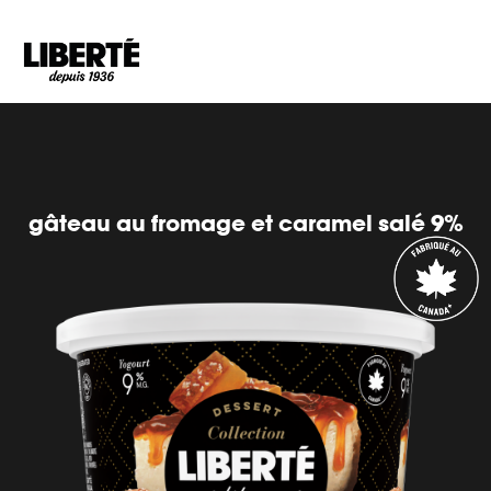
Goto main content
gâteau au fromage et caramel salé 9%