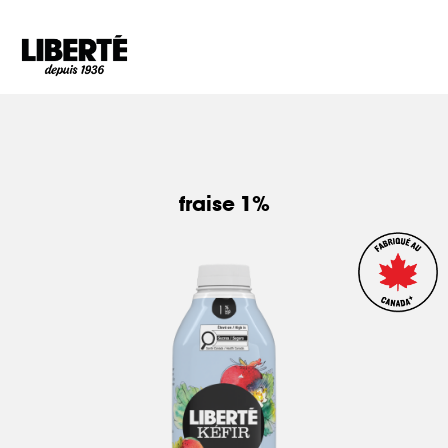
Goto main content
fraise 1%