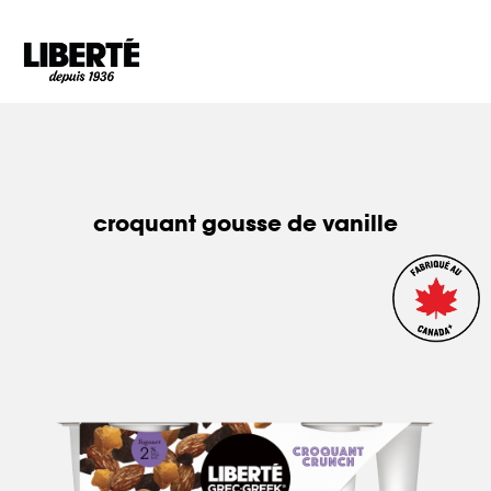
Goto main content
croquant gousse de vanille