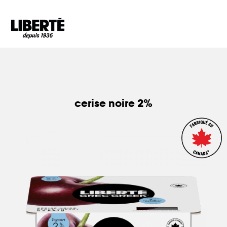
Goto main content
cerise noire 2%