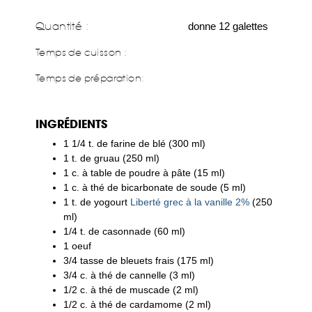
Quantité :
donne 12 galettes
Temps de cuisson :
Temps de préparation
:
INGRÉDIENTS
1 1/4 t. de farine de blé (300 ml)
1 t. de gruau (250 ml)
1 c. à table de poudre à pâte (15 ml)
1 c. à thé de bicarbonate de soude (5 ml)
1 t. de yogourt
Liberté grec à la vanille 2%
(250
ml)
1/4 t. de casonnade (60 ml)
1 oeuf
3/4 tasse de bleuets frais (175 ml)
3/4 c. à thé de cannelle (3 ml)
1/2 c. à thé de muscade (2 ml)
1/2 c. à thé de cardamome (2 ml)